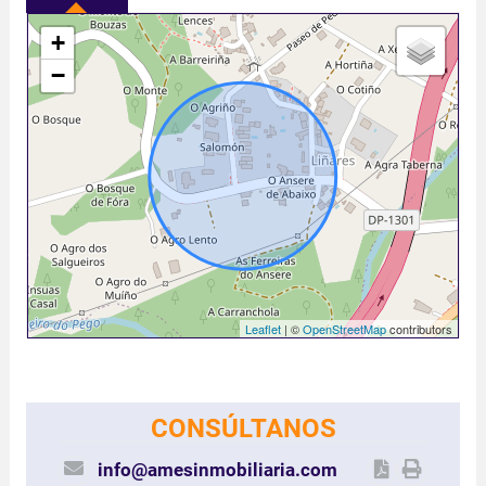
+
−
Leaflet
| ©
OpenStreetMap
contributors
CONSÚLTANOS
info@amesinmobiliaria.com