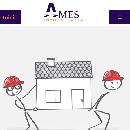
MES
Inicio
☰