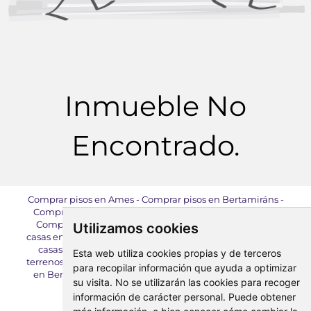
Inmueble No
Encontrado.
Comprar pisos en Ames
-
Comprar pisos en Bertamiráns
-
Comprar pisos en Milladoiro
-
Comprar pisos en Brión
-
Comprar pisos en Santiago de Compostela
-
Comprar
Utilizamos cookies
casas en Ames
-
Comprar casas en Bertamiráns
-
Comprar
casas en Brión
-
Comprar locales en Ames
-
Comprar
Esta web utiliza cookies propias y de terceros
terrenos en Ames
-
Alquilar pisos en Ames
-
Alquilar pisos
para recopilar información que ayuda a optimizar
en Bertamiráns
-
Alquilar pisos en Milladoiro
-
Alquilar
su visita. No se utilizarán las cookies para recoger
pisos en Brión
-
Alquilar locales en Ames
información de carácter personal. Puede obtener