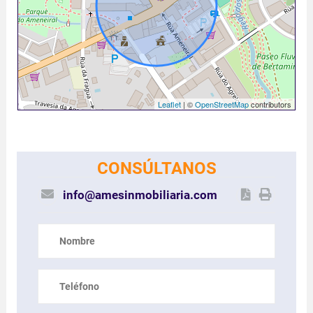
Leaflet
| ©
OpenStreetMap
contributors
CONSÚLTANOS
info@amesinmobiliaria.com