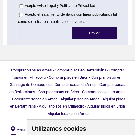
Acepto
Aviso Legal
y
Política de Privacidad
Acepto el tratamiento de datos con fines publicitarios tal
como se indica en la política de privacidad.
Comprar pisos en Ames
-
Comprar pisos en Bertamiráns
-
Comprar
pisos en Milladoiro
-
Comprar pisos en Brión
-
Comprar pisos en
Santiago de Compostela
-
Comprar casas en Ames
-
Comprar casas
en Bertamiráns
-
Comprar casas en Brión
-
Comprar locales en Ames
-
Comprar terrenos en Ames
-
Alquilar pisos en Ames
-
Alquilar pisos
en Bertamiráns
-
Alquilar pisos en Milladoiro
-
Alquilar pisos en Brión
-
Alquilar locales en Ames
Utilizamos cookies
Avda. da Mahía, 71 Bajo, Bertamiráns, 15220, Ames (A Coruña) |