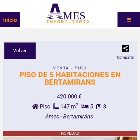
MES
Inicio
☰
Volver
Compartir
VENTA - PISO
PISO DE 5 HABITACIONES EN
BERTAMIRANS
420.000 €
2
Piso
147 m
5
3
Ames - Bertamiráns
NOVEDAD