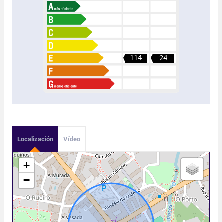
114
24
Localización
Vídeo
+
−