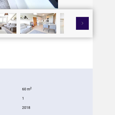

2
60 m
1
2018