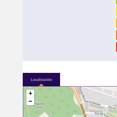
Localización
+
−