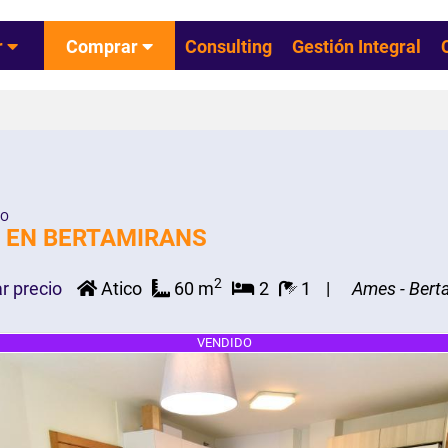
r
Comprar
Consulting
Gestión Integral
CO
S EN BERTAMIRANS
2
r precio
Atico
60 m
2
1
Ames - Bert
VENDIDO