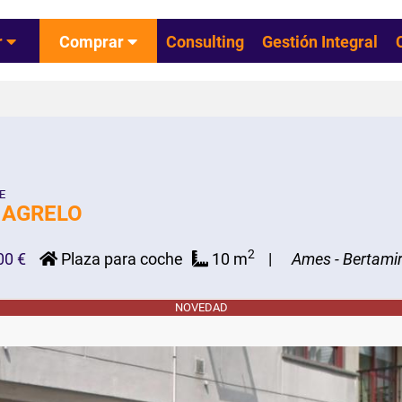
r
Comprar
Consulting
Gestión Integral
E
 AGRELO
2
00 €
Plaza para coche
10 m
Ames - Bertami
NOVEDAD