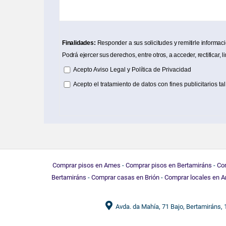
Finalidades:
Responder a sus solicitudes y remitirle informac
Podrá ejercer sus derechos, entre otros, a acceder, rectificar, l
Acepto
Aviso Legal
y
Política de Privacidad
Acepto el tratamiento de datos con fines publicitarios tal
Comprar pisos en Ames
-
Comprar pisos en Bertamiráns
-
Com
Bertamiráns
-
Comprar casas en Brión
-
Comprar locales en 
Avda. da Mahía, 71 Bajo, Bertamiráns,