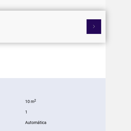

2
10 m
1
Automática