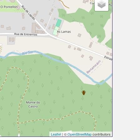
Leaflet
| ©
OpenStreetMap
contributors