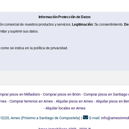
Información Protección de Datos
ión comercial de nuestros productos y servicios.
Legitimación:
Su consentimiento.
Des
imitar y suprimir sus datos.
 como se indica en la política de privacidad.
prar pisos en Milladoiro
-
Comprar pisos en Brión
-
Comprar pisos en Santiago
Ames
-
Comprar terrenos en Ames
-
Alquilar pisos en Ames
-
Alquilar pisos en Be
-
Alquilar locales en Ames
 15220, Ames (Próximo a Santiago de Compostela) |
E-mail:
info@amesinmobi