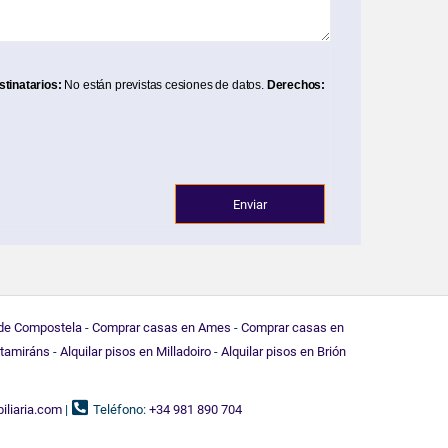
tinatarios:
No están previstas cesiones de datos.
Derechos:
 de Compostela
-
Comprar casas en Ames
-
Comprar casas en
rtamiráns
-
Alquilar pisos en Milladoiro
-
Alquilar pisos en Brión
liaria.com
|
Teléfono:
+34 981 890 704