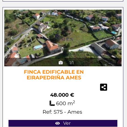
Previous
Next
1/1
FINCA EDIFICABLE EN
EIRAPEDRIÑA AMES
48.000 €
2
600 m
Ref: S75 - Ames
Ver