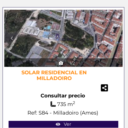
Previous
Next
1/2
SOLAR RESIDENCIAL EN
MILLADOIRO
Consultar precio
2
735 m
Ref: S84 - Milladoiro (Ames)
Ver