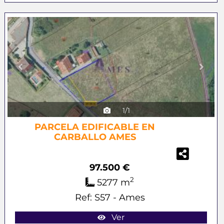
Previous
Next
1/1
PARCELA EDIFICABLE EN
CARBALLO AMES
97.500 €
2
5277 m
Ref: S57 - Ames
Ver