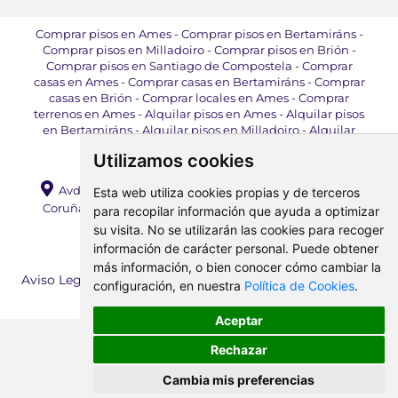
Comprar pisos en Ames
-
Comprar pisos en Bertamiráns
-
Comprar pisos en Milladoiro
-
Comprar pisos en Brión
-
Comprar pisos en Santiago de Compostela
-
Comprar
casas en Ames
-
Comprar casas en Bertamiráns
-
Comprar
casas en Brión
-
Comprar locales en Ames
-
Comprar
terrenos en Ames
-
Alquilar pisos en Ames
-
Alquilar pisos
en Bertamiráns
-
Alquilar pisos en Milladoiro
-
Alquilar
pisos en Brión
-
Alquilar locales en Ames
Utilizamos cookies
Avda. da Mahía, 71 Bajo, Bertamiráns, 15220, Ames (A
Esta web utiliza cookies propias y de terceros
Coruña) |
E-mail:
info@amesinmobiliaria.com
|
para recopilar información que ayuda a optimizar
Teléfono:
+34 981 890 704
su visita. No se utilizarán las cookies para recoger
información de carácter personal. Puede obtener
Ames Inmobiliaria 1998 - 2026 ©
más información, o bien conocer cómo cambiar la
Aviso Legal
-
Política de Privacidad
-
Política de Cookies
-
configuración, en nuestra
Política de Cookies
.
Cambiar preferencia de cookies
Aceptar
Rechazar
Cambia mis preferencias