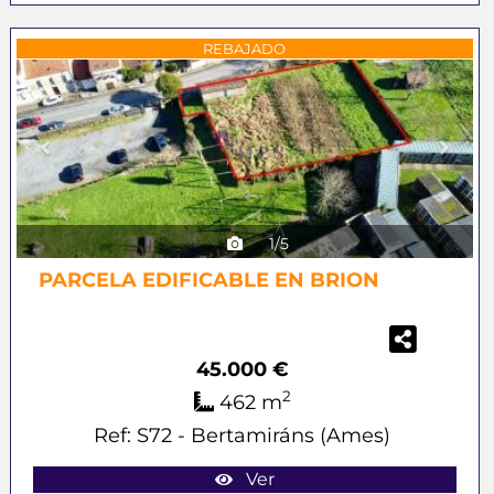
Previous
Next
REBAJADO
1/5
PARCELA EDIFICABLE EN BRION
45.000 €
2
462 m
Ref: S72 - Bertamiráns (Ames)
Ver