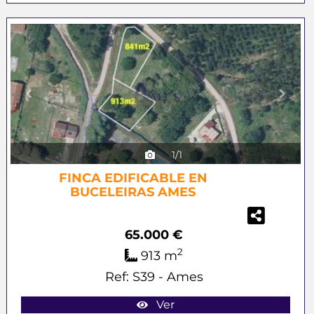
Previous
Next
1/1
FINCA EDIFICABLE EN
BUCELEIRAS AMES
65.000 €
2
913 m
Ref: S39 - Ames
Ver