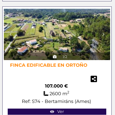
Previous
Next
1/2
FINCA EDIFICABLE EN ORTOÑO
107.000 €
2
2600 m
Ref: S74 - Bertamiráns (Ames)
Ver