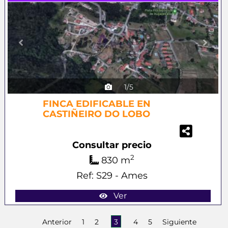
1/5
FINCA EDIFICABLE EN
CASTIÑEIRO DO LOBO
Consultar precio
2
830 m
Ref: S29 - Ames
Ver
Anterior
1
2
3
4
5
Siguiente