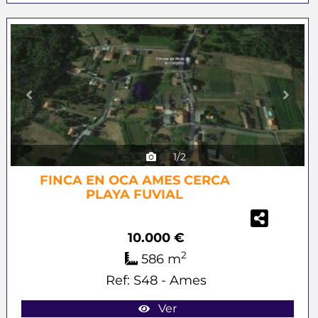
Previous
Next
1/2
FINCA EN OCA AMES CERCA
PLAYA FUVIAL
10.000 €
2
586 m
Ref: S48 - Ames
Ver