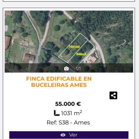
Previous
Next
1/1
FINCA EDIFICABLE EN
BUCELEIRAS AMES
55.000 €
2
1031 m
Ref: S38 - Ames
Ver