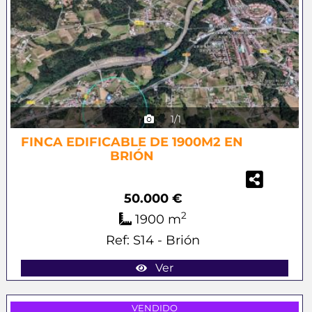
1/1
FINCA EDIFICABLE DE 1900M2 EN
BRIÓN
50.000 €
2
1900 m
Ref: S14 - Brión
Ver
Previous
Next
VENDIDO