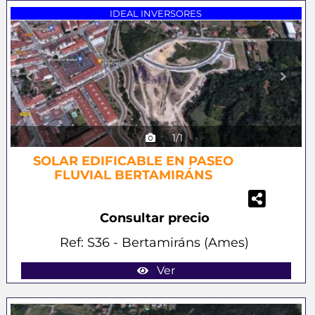
Previous
Next
IDEAL INVERSORES
1/1
SOLAR EDIFICABLE EN PASEO
FLUVIAL BERTAMIRÁNS
Consultar precio
Ref: S36 - Bertamiráns (Ames)
Ver
Previous
Next